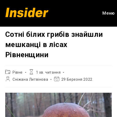
Перейти
до
Меню
вмісту
Сотні білих грибів знайшли
мешканці в лісах
Рівненщини
Категорія
Час
Рівне
1 хв. читання
запису:
читання:
Автор
Остання
Сніжана Литвінова
29 Березня 2022
запису:
зміна
запису: