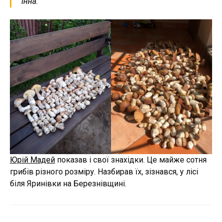
Інна.
Юрій Мадей
показав і свої знахідки. Це майже сотня
грибів різного розміру. Назбирав їх, зізнався, у лісі
біля Яринівки на Березнівщині.