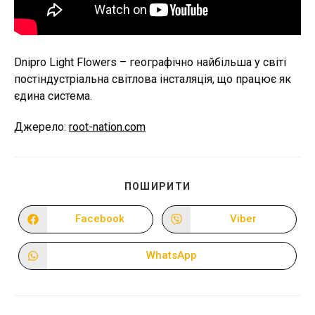
Dnipro Light Flowers – географічно найбільша у світі
постіндустріальна світлова інсталяція, що працює як
єдина система.
Джерело:
root-nation.com
ПОДІЛІТЬСЯ
ПОШИРИТИ
ЦИМ
ВМІСТОМ
Facebook
Viber
Відкрити
Відкрити
в
в
новому
новому
вікні
вікні
WhatsApp
Відкрити
в
новому
вікні