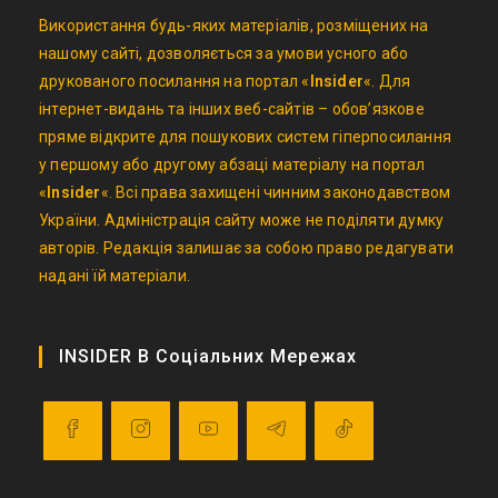
Використання будь-яких матеріалів, розміщених на
нашому сайті, дозволяється за умови усного або
друкованого посилання на портал «
Insider
«. Для
інтернет-видань та інших веб-сайтів – обов’язкове
пряме відкрите для пошукових систем гіперпосилання
у першому або другому абзаці матеріалу на портал
«
Insider
«. Всі права захищені чинним законодавством
України. Адміністрація сайту може не поділяти думку
авторів. Редакція залишає за собою право редагувати
надані їй матеріали.
INSIDER В Соціальних Мережах
Opens
Opens
Opens
Opens
Opens