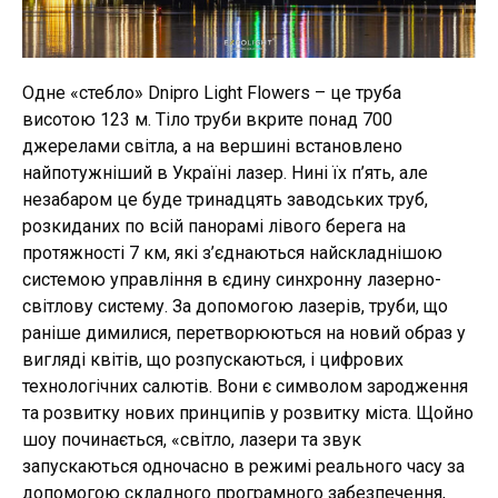
Одне «стебло» Dnipro Light Flowers – це труба
висотою 123 м. Тіло труби вкрите понад 700
джерелами світла, а на вершині встановлено
найпотужніший в Україні лазер. Нині їх п’ять, але
незабаром це буде тринадцять заводських труб,
розкиданих по всій панорамі лівого берега на
протяжності 7 км, які з’єднаються найскладнішою
системою управління в єдину синхронну лазерно-
світлову систему. За допомогою лазерів, труби, що
раніше димилися, перетворюються на новий образ у
вигляді квітів, що розпускаються, і цифрових
технологічних салютів. Вони є символом зародження
та розвитку нових принципів у розвитку міста. Щойно
шоу починається, «світло, лазери та звук
запускаються одночасно в режимі реального часу за
допомогою складного програмного забезпечення,