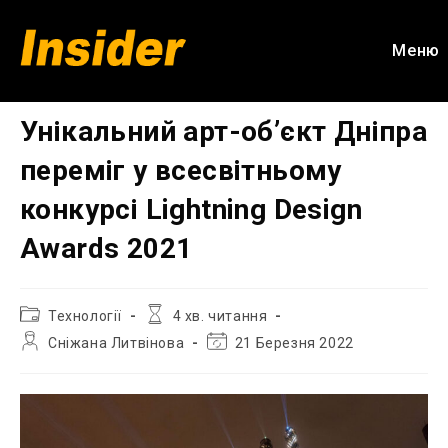
Перейти
до
Меню
вмісту
Унікальний арт-об’єкт Дніпра
переміг у всесвітньому
конкурсі Lightning Design
Awards 2021
Категорія
Час
Технології
4 хв. читання
запису:
читання:
Автор
Остання
Сніжана Литвінова
21 Березня 2022
запису:
зміна
запису: