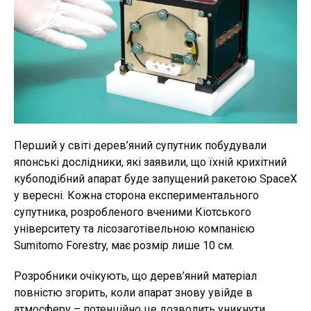
Перший у світі дерев’яний супутник побудували
японські дослідники, які заявили, що їхній крихітний
кубоподібний апарат буде запущений ракетою SpaceX
у вересні. Кожна сторона експериментального
супутника, розробленого вченими Кіотського
університету та лісозаготівельною компанією
Sumitomo Forestry, має розмір лише 10 см.
Розробники очікують, що дерев’яний матеріал
повністю згорить, коли апарат знову увійде в
атмосферу – потенційно це дозволить уникнути