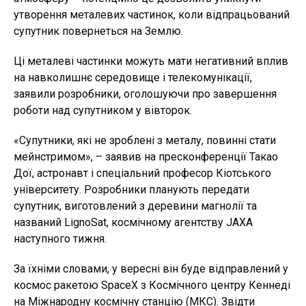
утворення металевих частинок, коли відпрацьований
супутник повернеться на Землю.
Ці металеві частинки можуть мати негативний вплив
на навколишнє середовище і телекомунікації,
заявили розробники, оголошуючи про завершення
роботи над супутником у вівторок.
«Супутники, які не зроблені з металу, повинні стати
мейнстримом», – заявив на пресконференції Такао
Дої, астронавт і спеціальний професор Кіотського
університету. Розробники планують передати
супутник, виготовлений з деревини магнолії та
названий LignoSat, космічному агентству JAXA
наступного тижня.
За їхніми словами, у вересні він буде відправлений у
космос ракетою SpaceX з Космічного центру Кеннеді
на Міжнародну космічну станцію (МКС). Звідти