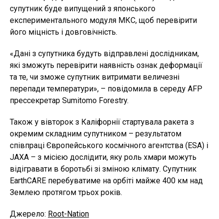
супутник буде випущений з японського
експериментального модуля МКС, щоб перевірити
його міцність і довговічність.
«Дані з супутника будуть відправлені дослідникам,
які зможуть перевірити наявність ознак деформації
та те, чи зможе супутник витримати величезні
перепади температури», – повідомила в середу AFP
прессекретар Sumitomo Forestry.
Також у вівторок з Каліфорнії стартувала ракета з
окремим складним супутником – результатом
співпраці Європейського космічного агентства (ESA) і
JAXA – з місією дослідити, яку роль хмари можуть
відігравати в боротьбі зі зміною клімату. Супутник
EarthCARE перебуватиме на орбіті майже 400 км над
Землею протягом трьох років.
Джерело:
Root-Nation