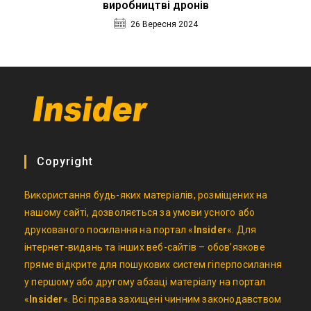
виробництві дронів
26 Вересня 2024
Copyright
Використання будь-яких матеріалів, розміщених на
нашому сайті, дозволяється за умови усного або
друкованого посилання на портал «
Insider
«. Для
інтернет-видань та інших веб-сайтів – обов’язкове
пряме відкрите для пошукових систем гіперпосилання
у першому або другому абзаці матеріалу на портал
«
Insider
«. Всі права захищені чинним законодавством