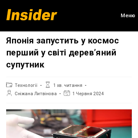
Перейти
до
Меню
вмісту
Японія запустить у космос
перший у світі дерев’яний
супутник
Категорія
Час
Технології
1 хв. читання
запису:
читання:
Автор
Остання
Сніжана Литвінова
1 Червня 2024
запису:
зміна
запису: