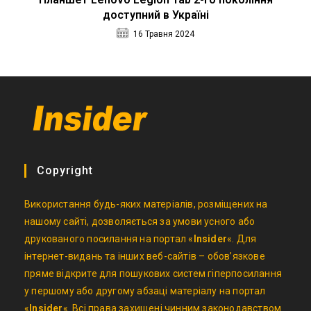
доступний в Україні
16 Травня 2024
Copyright
Використання будь-яких матеріалів, розміщених на
нашому сайті, дозволяється за умови усного або
друкованого посилання на портал «
Insider
«. Для
інтернет-видань та інших веб-сайтів – обов’язкове
пряме відкрите для пошукових систем гіперпосилання
у першому або другому абзаці матеріалу на портал
«
Insider
«. Всі права захищені чинним законодавством