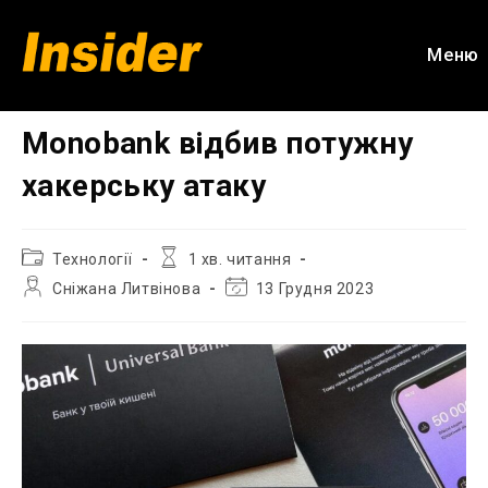
Перейти
до
Меню
вмісту
Monobank відбив потужну
хакерську атаку
Категорія
Час
Технології
1 хв. читання
запису:
читання:
Автор
Остання
Сніжана Литвінова
13 Грудня 2023
запису:
зміна
запису: