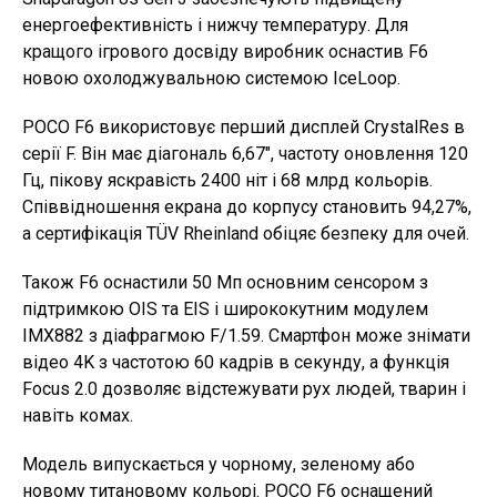
енергоефективність і нижчу температуру. Для
кращого ігрового досвіду виробник оснастив F6
новою охолоджувальною системою IceLoop.
POCO F6 використовує перший дисплей CrystalRes в
серії F. Він має діагональ 6,67″, частоту оновлення 120
Гц, пікову яскравість 2400 ніт і 68 млрд кольорів.
Співвідношення екрана до корпусу становить 94,27%,
а сертифікація TÜV Rheinland обіцяє безпеку для очей.
Також F6 оснастили 50 Мп основним сенсором з
підтримкою OIS та EIS і ширококутним модулем
IMX882 з діафрагмою F/1.59. Смартфон може знімати
відео 4K з частотою 60 кадрів в секунду, а функція
Focus 2.0 дозволяє відстежувати рух людей, тварин і
навіть комах.
Модель випускається у чорному, зеленому або
новому титановому кольорі. POCO F6 оснащений