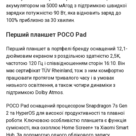
акумулятором на 5000 мАгод з підтримкою швидкої
зарядки потужністю 90 Вт, яка відновить заряд до
100% приблизно за 30 хвилин.
Перший планшет POCO Pad
Перший планшет в портфелі бренду оснащений 12,1-
дюймовим екраном з роздільною здатністю 2,5K,
частотою 120 Гц і співвідношенням сторін 16:10. Він
має сертифікат TÜV Rheinland, тож з ним комфортно
працювати протягом тривалого часу і в умовах
низького освітлення, а також чотири динаміки з
підтримкою Dolby Atmos.
POCO Pad оснащений процесором Snapdragon 7s Gen
2 та HyperOS для високої продуктивності та плавної
роботи. Ключовою особливістю планшета є функція
сумісності, яка охоплює Home Screen+ та Xiaomi Smart
Hub. За допомогою одного облікового запису