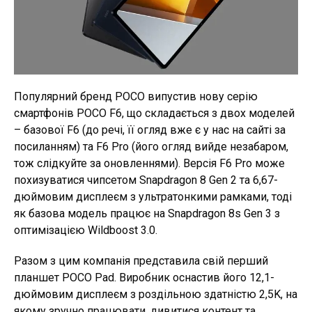
Популярний бренд POCO випустив нову серію
смартфонів POCO F6, що складається з двох моделей
– базової F6 (до речі, її огляд вже є у нас на сайті за
посиланням) та F6 Pro (його огляд вийде незабаром,
тож слідкуйте за оновленнями). Версія F6 Pro може
похизуватися чипсетом Snapdragon 8 Gen 2 та 6,67-
дюймовим дисплеєм з ультратонкими рамками, тоді
як базова модель працює на Snapdragon 8s Gen 3 з
оптимізацією Wildboost 3.0.
Разом з цим компанія представила свій перший
планшет POCO Pad. Виробник оснастив його 12,1-
дюймовим дисплеєм з роздільною здатністю 2,5K, на
якому зручно працювати, дивитися контент та