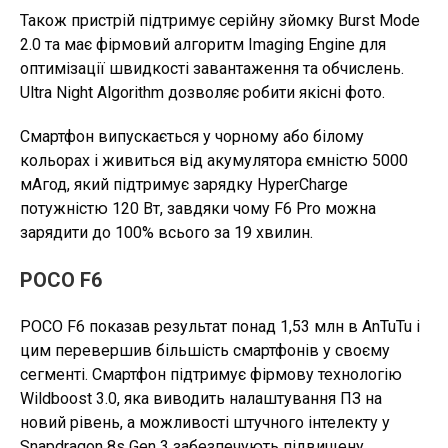
Також пристрій підтримує серійну зйомку Burst Mode
2.0 та має фірмовий алгоритм Imaging Engine для
оптимізації швидкості завантаження та обчислень.
Ultra Night Algorithm дозволяє робити якісні фото.
Смартфон випускається у чорному або білому
кольорах і живиться від акумулятора ємністю 5000
мАгод, який підтримує зарядку HyperCharge
потужністю 120 Вт, завдяки чому F6 Pro можна
зарядити до 100% всього за 19 хвилин.
POCO F6
POCO F6 показав результат понад 1,53 млн в AnTuTu і
цим перевершив більшість смартфонів у своєму
сегменті. Смартфон підтримує фірмову технологію
Wildboost 3.0, яка виводить налаштування ПЗ на
новий рівень, а можливості штучного інтелекту у
Snapdragon 8s Gen 3 забезпечують підвищену