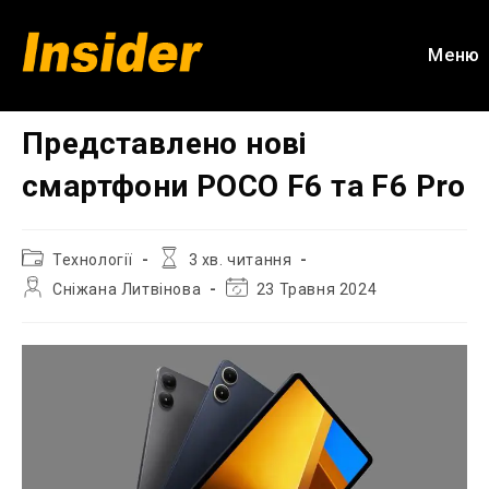
Перейти
до
Меню
вмісту
Представлено нові
смартфони POCO F6 та F6 Pro
Категорія
Час
Технології
3 хв. читання
запису:
читання:
Автор
Остання
Сніжана Литвінова
23 Травня 2024
запису:
зміна
запису: